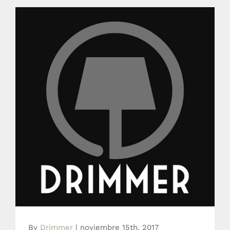
Página de contacto
By
Drimmer
|
noviembre 15th, 2017