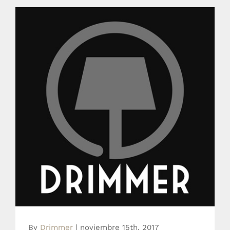
Drimmer notizie
By
Drimmer
|
noviembre 15th, 2017