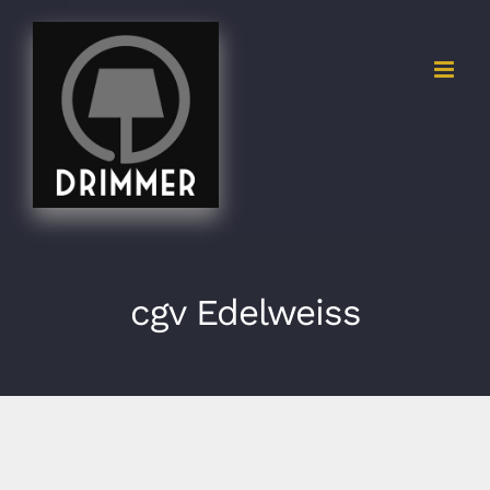
Skip
to
content
cgv Edelweiss