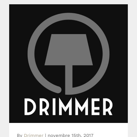
Mentions légales Drimmer
By
Drimmer
|
novembre 15th, 2017