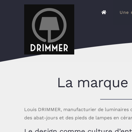
Skip
to
Une 
content
La marque
Louis DRIMMER, manufacturier de luminaires de
des abat-jours et des pieds de lampes en céra
Le design comme culture d’ent