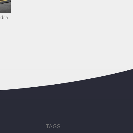
ndra
TAGS