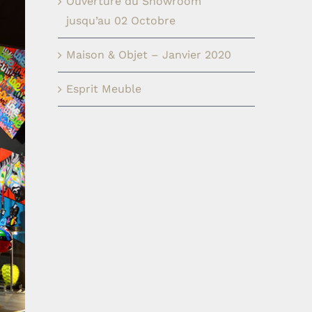
Ouverture du Showroom
jusqu’au 02 Octobre
Maison & Objet – Janvier 2020
Esprit Meuble